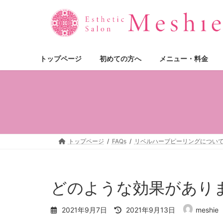
コ
ナ
ン
ビ
テ
ゲ
ン
ー
ツ
シ
トップページ
初めての方へ
メニュー・料金
へ
ョ
ス
ン
キ
に
ッ
移
プ
動
トップページ
FAQs
リベルハーブピーリングについ
どのような効果があり
最
2021年9月7日
2021年9月13日
meshie
終