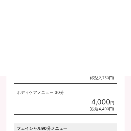
背中上・デコルテ・二の腕トリートメント 3ヶ所全
て60分
（シェービング付）
39,000
円
(税込42,900円)
オプションメニュー
フェイシャルケアメニュー 30分
2,500
円
(税込2,750円)
ボディケアメニュー 30分
4,000
円
(税込4,400円)
フェイシャル90分メニュー