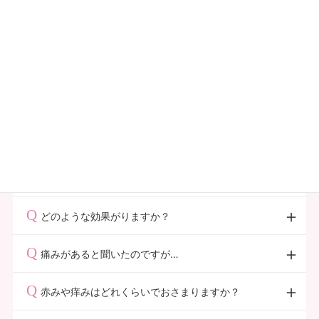
とにより、肌悩みの根本から改善しトラブルがおきにく
可能です。その場合はメイク用品をご持参ください。
他のエステサロンでフェイシャルエステを受けた場合
い肌へ導くことができます。
どのくらい期間をあけたほうがいいですか？
受けられたコースにより異なります。一度ご相談くださ
どのくらいの頻度で通えばいいですか？
い。
お悩みや肌状態によって異なってきます。ご希望にあわ
せたプランをご提案させて頂きますので、お気軽にご相
リベルハーブピーリングについて
談ください。
トリートメント時間はどれくらいですか？
約60分です。
どのような効果がりますか？
しみ、シワ、たるみ、クマ、毛穴の開き、乾燥、角質に
痛みがあると聞いたのですが…
よるごわつき、オイリー肌、ニキビ、ニキビによる炎
症、ニキビ跡など、あらゆる肌トラブルを改善へ導きま
棘状の成分を毛穴から入れ込むので、チクチクとした感
赤みや痒みはどれくらいでおさまりますか？
す。
覚があります。個人差はありますが、約1〜2日間肌に触