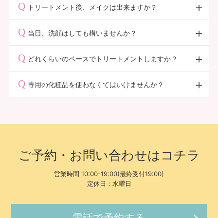
るとチクチク感が残ります。
赤みや痒みは好転反応の一環ですので、個人差はありま
トリートメント後、メイクは出来ますか？
すが、トリートメント直後や翌日に出る方もいます。一
時的なもので、1〜2日間で治ります。
トリートメント後はお控え頂いておりますが、翌日の朝
当日、洗顔はしても構いませんか？
からメイク可能です。
入浴、洗顔は翌日の朝から可能です。当日は首から下の
どれくらいのペースでトリートメントしますか？
シャワーは可能です。
最短で2週間に1回可能ですが、1〜2ヶ月に1回程度でも
専用の化粧品を使わなくてはいけませんか？
十分に効果は得られます。
推奨品はありますが、規定はありません。
ご予約・お問い合わせはコチラ
営業時間 10:00-19:00(最終受付19:00)
定休日：水曜日
電話で予約する